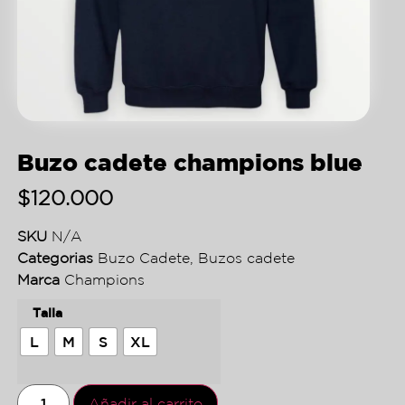
Buzo cadete champions blue
$
120.000
SKU
N/A
Categorias
Buzo Cadete
,
Buzos cadete
Marca
Champions
Talla
L
M
S
XL
Añadir al carrito