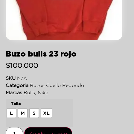
Buzo bulls 23 rojo
$
100.000
SKU
N/A
Categoria
Buzos Cuello Redondo
Marcas
Bulls
,
Nike
Talla
L
M
S
XL
Añadir al carrito