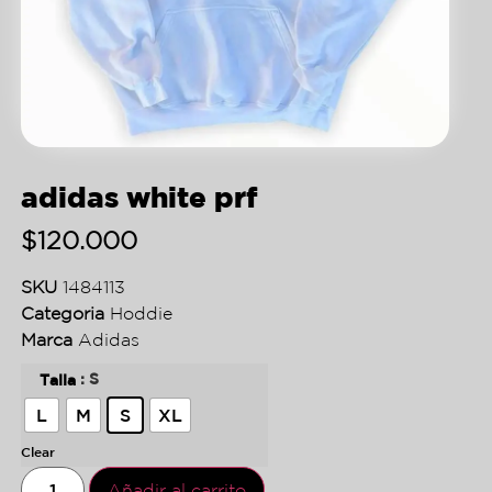
adidas white prf
$
120.000
SKU
1484113
Categoria
Hoddie
Marca
Adidas
: S
Talla
L
M
S
XL
Clear
Añadir al carrito