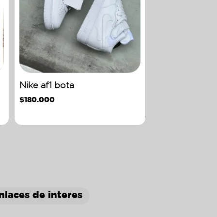
Nike af1 bota
$
180.000
nlaces de interes