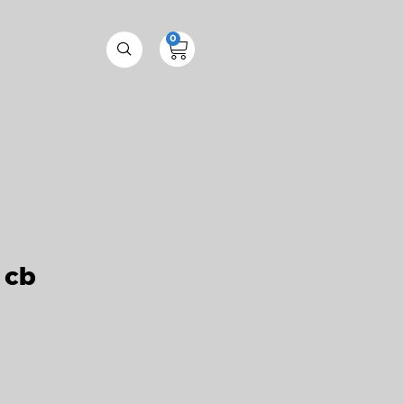
0
 cb