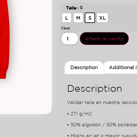
: S
Talla
L
M
S
XL
Clear
Añadir al carrito
Description
Additional 
Description
Validar talla en nuestra sección
• 271 g/m2
• 50% algodón / 50% poliéste
• Hilaza air jet = mayor suavid