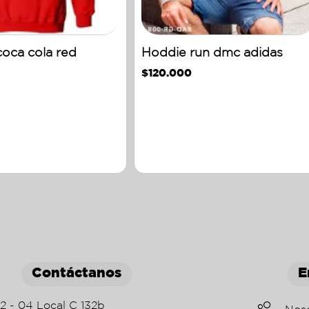
oca cola red
Hoddie run dmc adidas
$
120.000
Contáctanos
E
22 - 04 Local C 132b