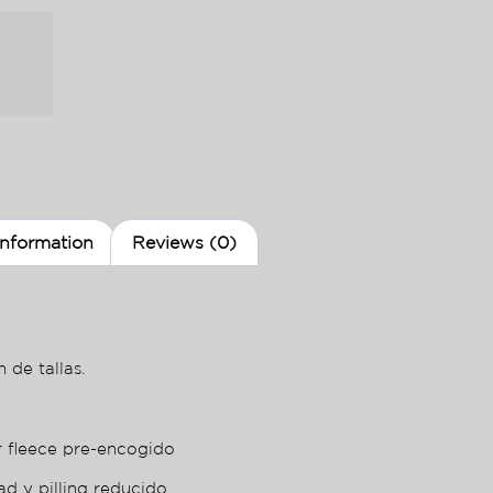
information
Reviews (0)
 de tallas.
r fleece pre-encogido
ad y pilling reducido