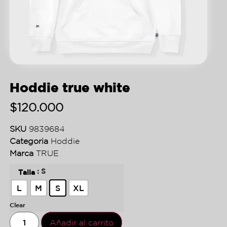
Hoddie true white
$
120.000
SKU
9839684
Categoria
Hoddie
Marca
TRUE
: S
Talla
L
M
S
XL
Clear
Añadir al carrito