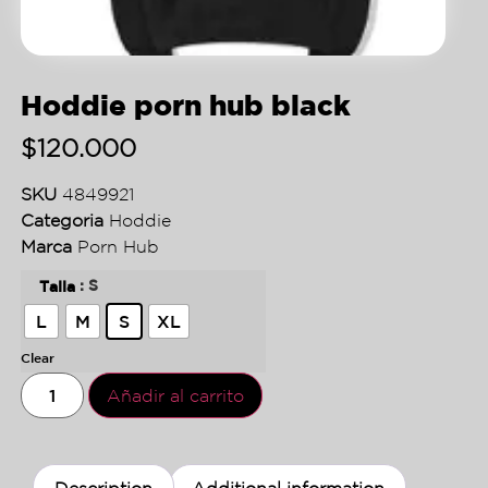
Hoddie porn hub black
$
120.000
SKU
4849921
Categoria
Hoddie
Marca
Porn Hub
: S
Talla
L
M
S
XL
Clear
Añadir al carrito