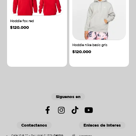
Hoddie fox red
$
120.000
Hoddie nike basic gris
$
120.000
Añadir al carrito
Añadir al carrito
Siguenos en
Contactanos
Enlaces de interes
Calle 10 # 22 - 04 Local C 132b
Centro
Nosotros