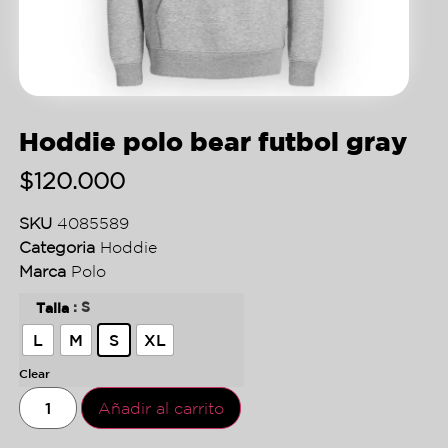
Hoddie polo bear futbol gray
$
120.000
SKU
4085589
Categoria
Hoddie
Marca
Polo
: S
Talla
L
M
S
XL
Clear
Añadir al carrito