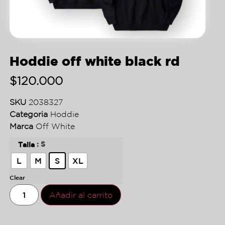
Hoddie off white black rd
$
120.000
SKU
2038327
Categoria
Hoddie
Marca
Off White
: S
Talla
L
M
S
XL
Clear
Añadir al carrito