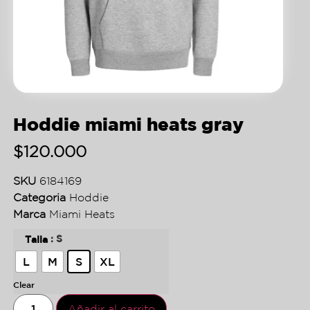
Hoddie miami heats gray
$
120.000
SKU
6184169
Categoria
Hoddie
Marca
Miami Heats
: S
Talla
L
M
S
XL
Clear
Añadir al carrito