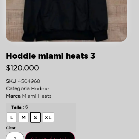
Hoddie miami heats 3
$
120.000
SKU
4564968
Categoria
Hoddie
Marca
Miami Heats
: S
Talla
L
M
S
XL
Clear
Añadir al carrito