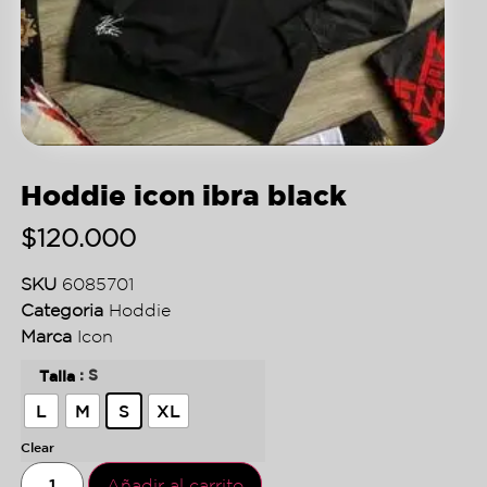
Hoddie icon ibra black
$
120.000
SKU
6085701
Categoria
Hoddie
Marca
Icon
: S
Talla
L
M
S
XL
Clear
Añadir al carrito