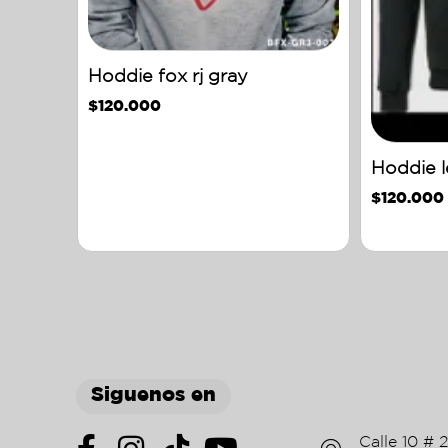
Hoddie fox rj gray
$
120.000
Hoddie l
$
120.000
Siguenos en
Calle 10 # 