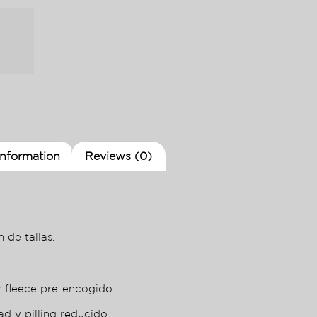
information
Reviews (0)
 de tallas.
r fleece pre-encogido
ad y pilling reducido