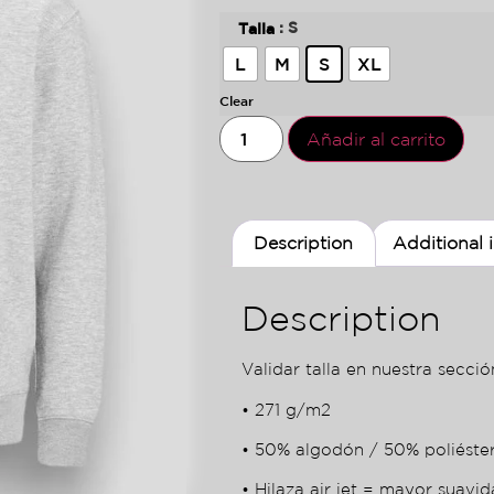
: S
Talla
L
M
S
XL
Clear
Añadir al carrito
Description
Additional 
Description
Validar talla en nuestra sección
• 271 g/m2
• 50% algodón / 50% poliéste
• Hilaza air jet = mayor suavid