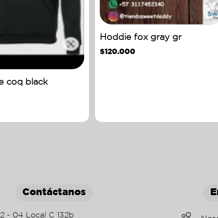
Hoddie fox gray gr
$
120.000
e coq black
Contáctanos
E
22 - 04 Local C 132b
Nos