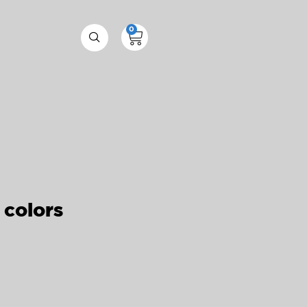
0
 colors