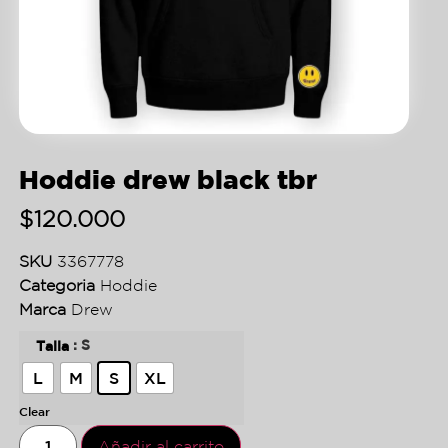
Hoddie drew black tbr
$
120.000
SKU
3367778
Categoria
Hoddie
Marca
Drew
: S
Talla
L
M
S
XL
Clear
Añadir al carrito