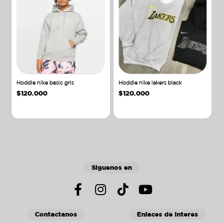
Hoddie nike basic gris
Hoddie nike lakers black
$
120.000
$
120.000
Añadir al carrito
Añadir al carrito
Siguenos en
Contactanos
Enlaces de interes