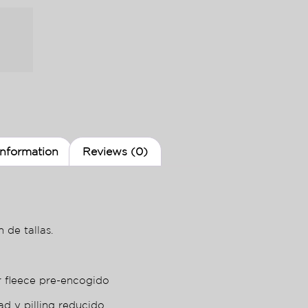
information
Reviews (0)
 de tallas.
r fleece pre-encogido
ad y pilling reducido