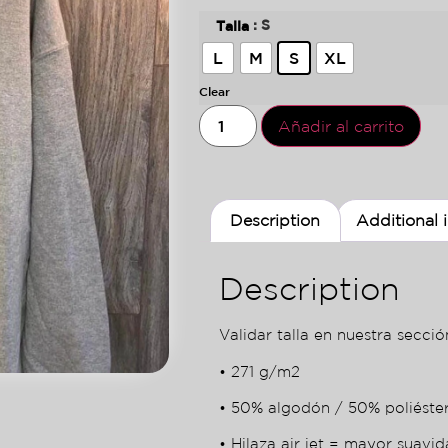
: S
Talla
L
M
S
XL
Clear
Añadir al carrito
Description
Additional 
Description
Validar talla en nuestra sección
• 271 g/m2
• 50% algodón / 50% poliéste
• Hilaza air jet = mayor suavid