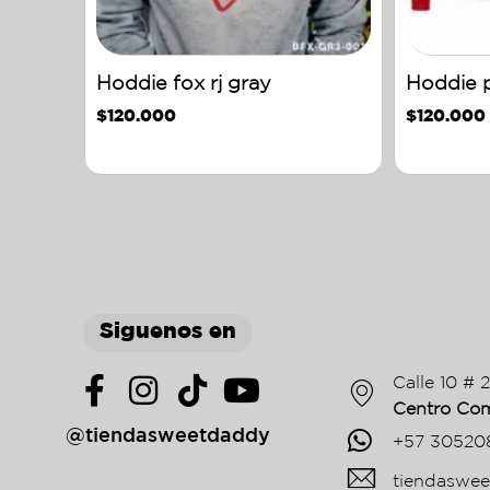
Hoddie fox rj gray
Hoddie 
$
120.000
$
120.000
Siguenos en
Calle 10 # 
Centro Com
@tiendasweetdaddy
+57 30520
tiendaswe