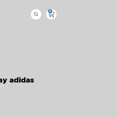
0
ay adidas