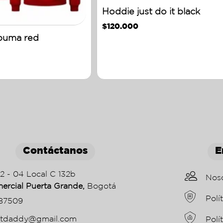
Hoddie just do it black
$
120.000
puma red
Contáctanos
E
22 - 04 Local C 132b
Nos
ercial Puerta Grande,
Bogotá
Polí
87509
etdaddy@gmail.com
Polí