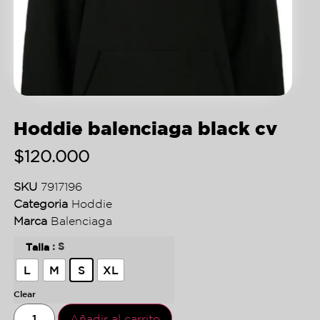
Hoddie balenciaga black cv
$
120.000
SKU
7917196
Categoria
Hoddie
Marca
Balenciaga
: S
Talla
L
M
S
XL
Clear
Añadir al carrito