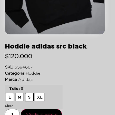
Hoddie adidas src black
$
120.000
SKU
5594667
Categoria
Hoddie
Marca
Adidas
: S
Talla
L
M
S
XL
Clear
Añadir al carrito