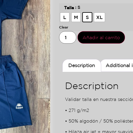
: S
Talla
L
M
S
XL
Clear
Añadir al carrito
Description
Additional 
Description
Validar talla en nuestra sección
• 271 g/m2
• 50% algodón / 50% poliéste
• Hilaza air jet = mayor suavid