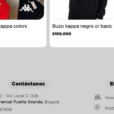
appa colors
Buzo kappa negro cr basic
$
100.000
Contáctanos
E
22 - 04 Local C 132b
Nos
ercial Puerta Grande,
Bogotá
Polí
87509