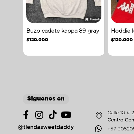
Buzo cadete kappa 89 gray
Hoddie k
$
120.000
$
120.000
Siguenos en
Calle 10 # 
Centro Com
@tiendasweetdaddy
+57 30520