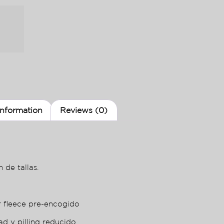
information
Reviews (0)
 de tallas.
r fleece pre-encogido
ad y pilling reducido