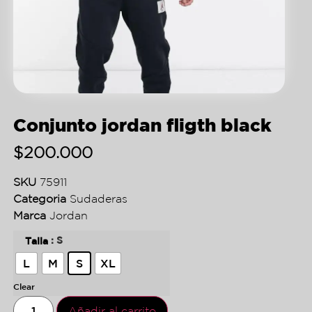
Conjunto jordan fligth black
$
200.000
SKU
75911
Categoria
Sudaderas
Marca
Jordan
: S
Talla
L
M
S
XL
Clear
Añadir al carrito