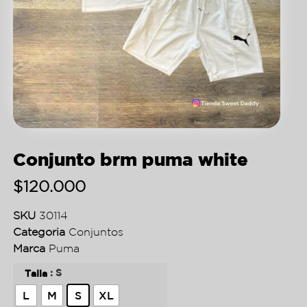
Conjunto brm puma white
$
120.000
SKU
30114
Categoria
Conjuntos
Marca
Puma
: S
Talla
L
M
S
XL