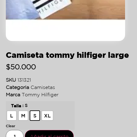
Camiseta tommy hilfiger large
$
50.000
SKU
131321
Categoria
Camisetas
Marca
Tommy Hilfiger
: S
Talla
L
M
S
XL
Clear
Añadir al carrito