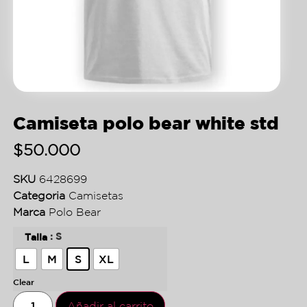
Camiseta polo bear white std
$
50.000
SKU
6428699
Categoria
Camisetas
Marca
Polo Bear
: S
Talla
L
M
S
XL
Clear
Añadir al carrito