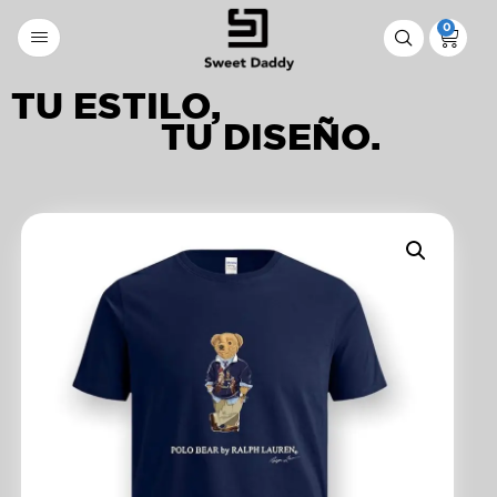
0
TU ESTILO,
TU DISEÑO.