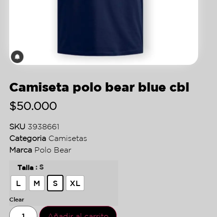
Camiseta polo bear blue cbl
$
50.000
SKU
3938661
Categoria
Camisetas
Marca
Polo Bear
: S
Talla
L
M
S
XL
Clear
Añadir al carrito