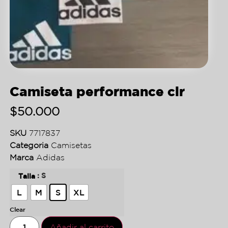
Camiseta performance clr
$
50.000
SKU
7717837
Categoria
Camisetas
Marca
Adidas
: S
Talla
L
M
S
XL
Clear
Añadir al carrito