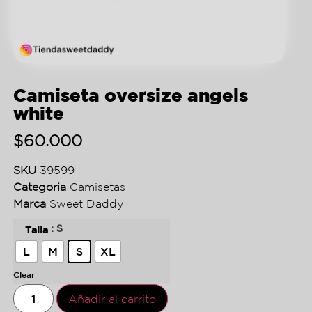
Camiseta oversize angels
white
$
60.000
SKU
39599
Categoria
Camisetas
Marca
Sweet Daddy
: S
Talla
L
M
S
XL
Clear
Añadir al carrito