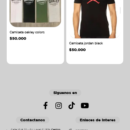
Camiseta oakley colors
$
50.000
Camiseta jordan black
$
50.000
Añadir al carrito
Añadir al carrito
Siguenos en
Contactanos
Enlaces de interes
Calle 10 # 22 - 04 Local C 132b
Centro