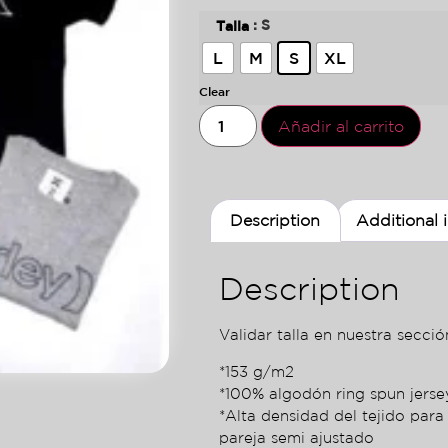
: S
Talla
L
M
S
XL
Clear
Añadir al carrito
Description
Additional 
Description
Validar talla en nuestra sección
*153 g/m2
*100% algodón ring spun jers
*Alta densidad del tejido para
pareja semi ajustado