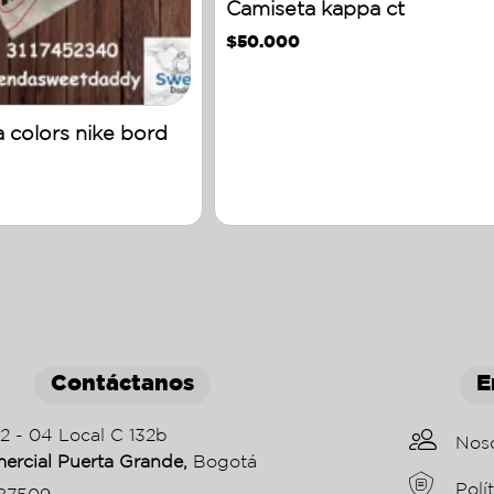
Camiseta kappa ct
$
50.000
 colors nike bord
Contáctanos
E
22 - 04 Local C 132b
Nos
ercial Puerta Grande,
Bogotá
Polí
87509