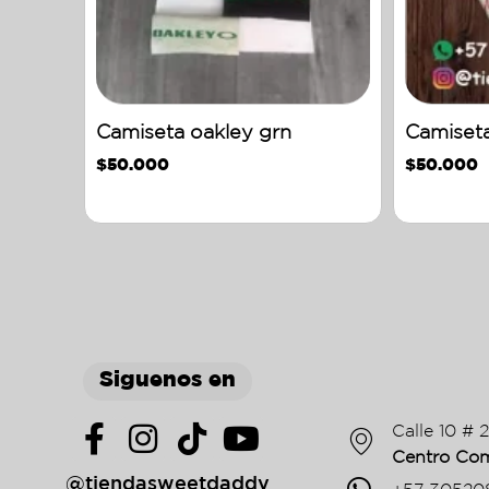
Camiseta oakley grn
Camiseta
$
50.000
$
50.000
Siguenos en
Calle 10 # 
Centro Com
@tiendasweetdaddy
+57 30520