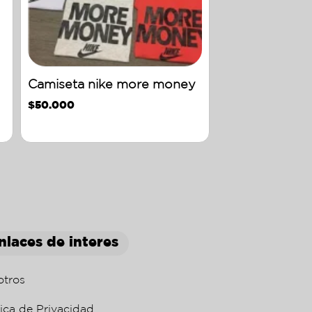
Camiseta nike more money
$
50.000
nlaces de interes
otros
tica de Privacidad