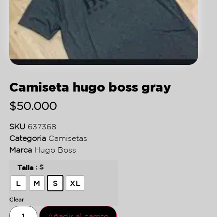
Camiseta hugo boss gray
$
50.000
SKU
637368
Categoria
Camisetas
Marca
Hugo Boss
: S
Talla
L
M
S
XL
Clear
Añadir al carrito