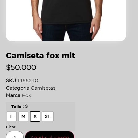
Camiseta fox mlt
$
50.000
SKU
1466240
Categoria
Camisetas
Marca
Fox
: S
Talla
L
M
S
XL
Clear
Añadir al carrito