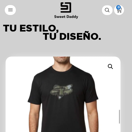
0
TU ESTILO,
TU DISEÑO.