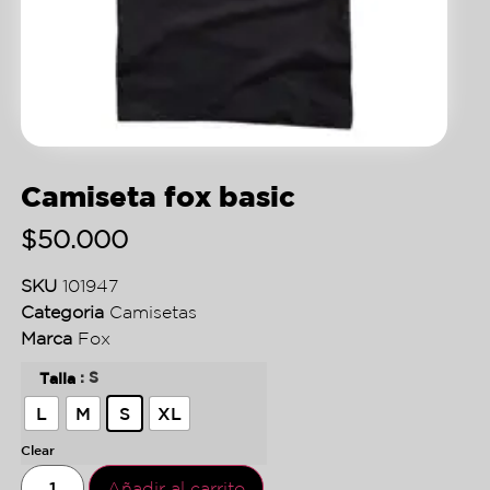
Camiseta fox basic
$
50.000
SKU
101947
Categoria
Camisetas
Marca
Fox
: S
Talla
L
M
S
XL
Clear
Añadir al carrito