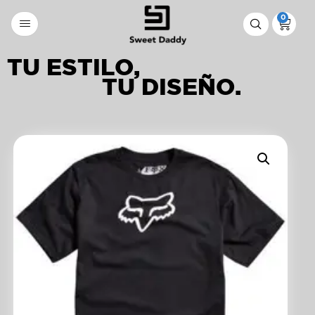
0
TU ESTILO,
TU DISEÑO.