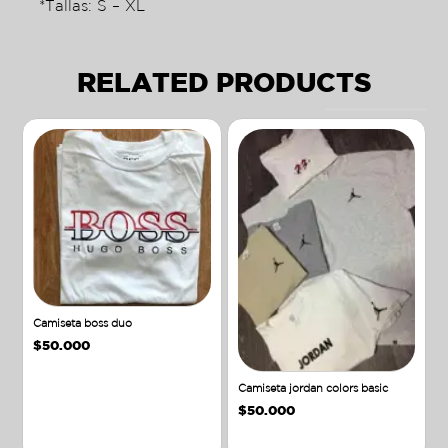
*Tallas: S – XL
RELATED PRODUCTS
Camiseta boss duo
$
50.000
Camiseta jordan colors basic
$
50.000
Añadir al carrito
Añadir al carrito