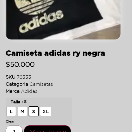
Camiseta adidas ry negra
$
50.000
SKU
76333
Categoria
Camisetas
Marca
Adidas
: S
Talla
L
M
S
XL
Clear
Añadir al carrito