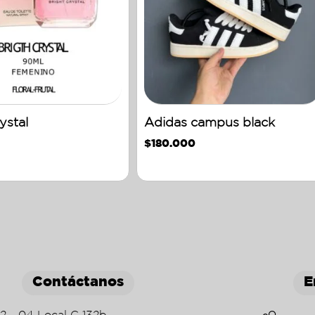
ystal
Adidas campus black
$
180.000
Contáctanos
E
22 - 04 Local C 132b