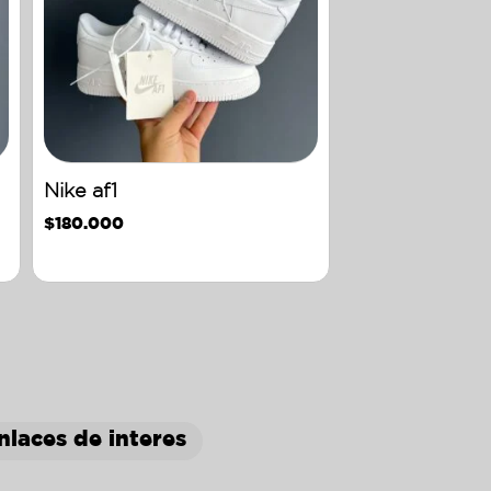
Nike af1
$
180.000
nlaces de interes