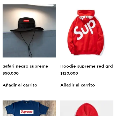
Safari negro supreme
Hoodie supreme red grd
$
50.000
$
120.000
Añadir al carrito
Añadir al carrito