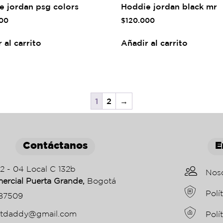
e jordan psg colors
Hoddie jordan black mr
00
$
120.000
 al carrito
Añadir al carrito
1
2
→
Contáctanos
E
22 - 04 Local C 132b
Nos
ercial Puerta Grande,
Bogotá
Polí
87509
etdaddy@gmail.com
Polí