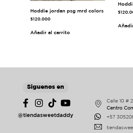
Hoddi
Hoddie jordan psg mrd colors
$
120.0
$
120.000
Añadir
Añadir al carrito
Siguenos en
Calle 10 # 
Centro Com
@tiendasweetdaddy
+57 30520
tiendaswe