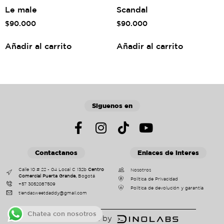
Le male
Scandal
$
90.000
$
90.000
Añadir al carrito
Añadir al carrito
Siguenos en
Contactanos
Enlaces de interes
Calle 10 # 22 - 04 Local C 132b
Centro
Nosotros
Comercial Puerta Grande,
Bogotá
Política de Privacidad
+57 3052087509
Política de devolución y garantía
tiendasweetdaddy@gmail.com
Chatea con nosotros
Powered by