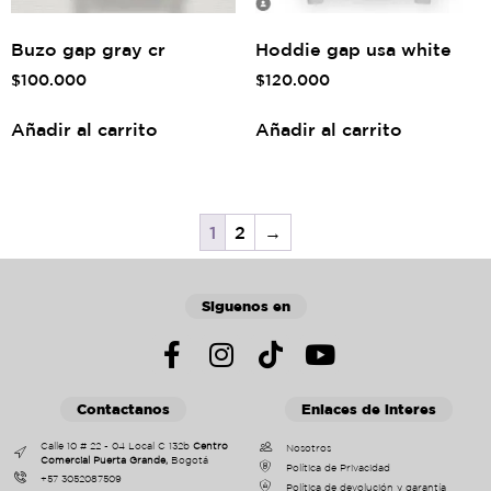
Buzo gap gray cr
Hoddie gap usa white
$
100.000
$
120.000
Añadir al carrito
Añadir al carrito
1
2
→
Siguenos en
Contactanos
Enlaces de interes
Calle 10 # 22 - 04 Local C 132b
Centro
Nosotros
Comercial Puerta Grande,
Bogotá
Política de Privacidad
+57 3052087509
Política de devolución y garantía