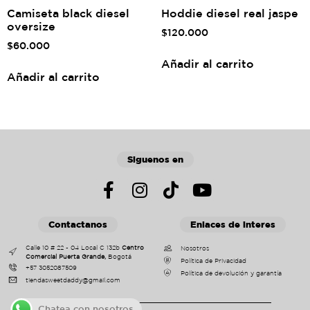
Camiseta black diesel
Hoddie diesel real jaspe
oversize
$
120.000
$
60.000
Añadir al carrito
Añadir al carrito
Siguenos en
Contactanos
Enlaces de interes
Calle 10 # 22 - 04 Local C 132b
Centro
Nosotros
Comercial Puerta Grande,
Bogotá
Política de Privacidad
+57 3052087509
Política de devolución y garantía
tiendasweetdaddy@gmail.com
Chatea con nosotros